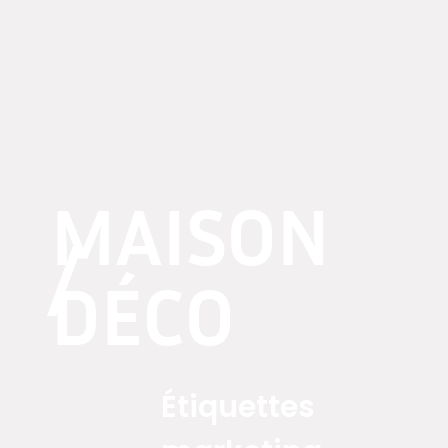
MAISON
/
DÉCO
Étiquettes